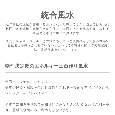
統合風水
近年多数の流派が存在するようになった風水ですが、当店では万人に
対応できる純粋な本場風水から個々に最適とされる風水も取り入れて
鑑定対応させて頂いております。
また、当店オリジナル：その場でちょこっと改善鑑定ができる世界で
も数名しか持ち合わせていないと言われてる特殊な能力での鑑定方
法、霊感風水術もございます。
物件決定後のエネルギー土台作り風水
当店オリジナルになります。
長年の経験と知識を生かし最適とされる一般的なアドバイスから
ワンラク上のアドバイスコース
※すでに物件を決めて荷物運び込みなどされいる場合はご利用不
可。霊感風水術のみご利用可となります。